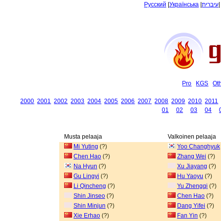
Русский
|
Українська
|
עיברית
Pro
KGS
Ot
2000
2001
2002
2003
2004
2005
2006
2007
2008
2009
2010
2011
01
02
03
04
Musta pelaaja
Valkoinen pelaaja
Mi Yuting
(?)
Yoo Changhyuk
Chen Hao
(?)
Zhang Wei
(?)
Na Hyun
(?)
Xu Jiayang
(?)
Gu Lingyi
(?)
Hu Yaoyu
(?)
Li Qincheng
(?)
Yu Zhengqi
(?)
Shin Jinseo
(?)
Chen Hao
(?)
Shin Minjun
(?)
Dang Yifei
(?)
Xie Erhao
(?)
Fan Yin
(?)