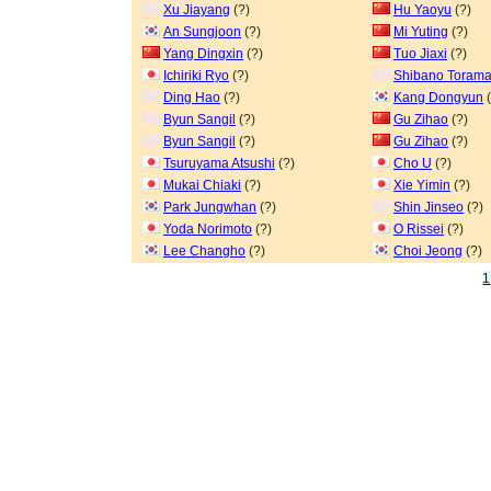
Xu Jiayang
(?)
Hu Yaoyu
(?)
An Sungjoon
(?)
Mi Yuting
(?)
Yang Dingxin
(?)
Tuo Jiaxi
(?)
Ichiriki Ryo
(?)
Shibano Torama
Ding Hao
(?)
Kang Dongyun
(
Byun Sangil
(?)
Gu Zihao
(?)
Byun Sangil
(?)
Gu Zihao
(?)
Tsuruyama Atsushi
(?)
Cho U
(?)
Mukai Chiaki
(?)
Xie Yimin
(?)
Park Jungwhan
(?)
Shin Jinseo
(?)
Yoda Norimoto
(?)
O Rissei
(?)
Lee Changho
(?)
Choi Jeong
(?)
1