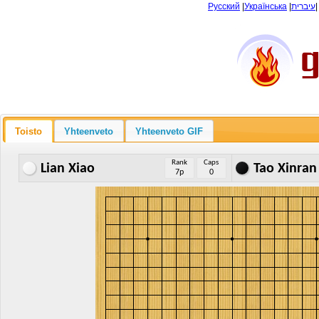
Русский
|
Українська
|
עיברית
Toisto
Yhteenveto
Yhteenveto GIF
Rank
Caps
Lian Xiao
Tao Xinran
7p
0