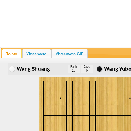
Toisto
Yhteenveto
Yhteenveto GIF
Rank
Caps
Wang Shuang
Wang Yub
2p
0