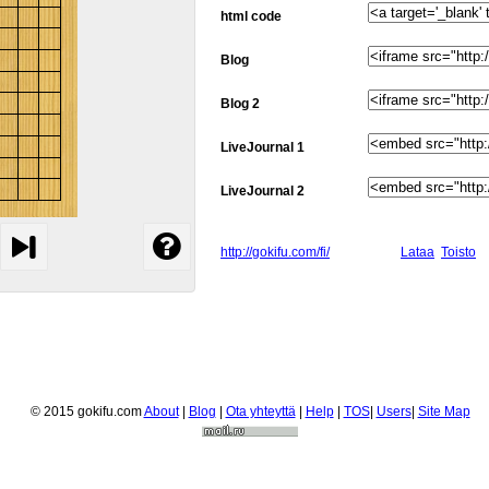
html code
Blog
Blog 2
LiveJournal 1
LiveJournal 2
http://gokifu.com/fi/
Lataa
Toisto
© 2015 gokifu.com
About
|
Blog
|
Ota yhteyttä
|
Help
|
TOS
|
Users
|
Site Map