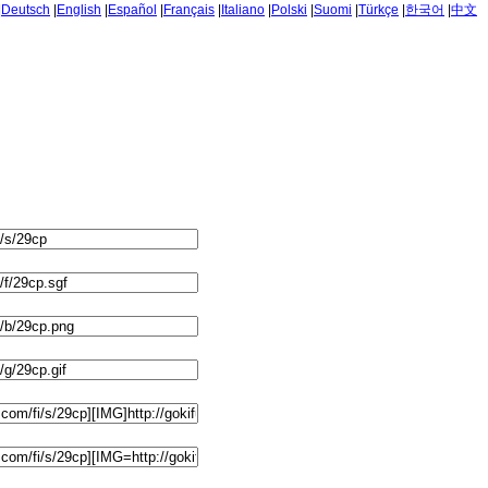
|
Deutsch
|
English
|
Español
|
Français
|
Italiano
|
Polski
|
Suomi
|
Türkçe
|
한국어
|
中文