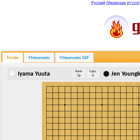
Русский
|
Українська
|
עיברית
Toisto
Yhteenveto
Yhteenveto GIF
Rank
Caps
Iyama Yuuta
Jen Young
7p
0