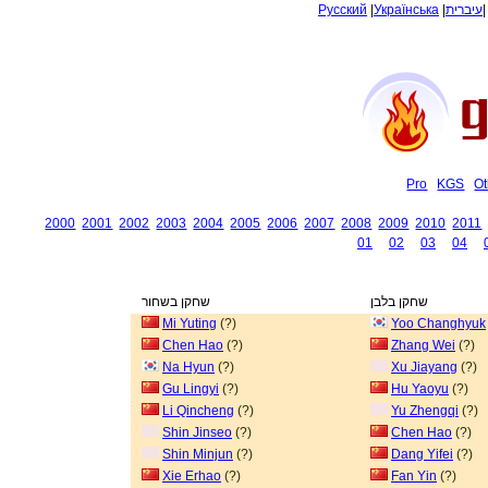
Русский
|
Українська
|
עיברית
Pro
KGS
Ot
2000
2001
2002
2003
2004
2005
2006
2007
2008
2009
2010
2011
01
02
03
04
שחקן בלבן
שחקן בשחור
Mi Yuting
(?)
Yoo Changhyuk
Chen Hao
(?)
Zhang Wei
(?)
Na Hyun
(?)
Xu Jiayang
(?)
Gu Lingyi
(?)
Hu Yaoyu
(?)
Li Qincheng
(?)
Yu Zhengqi
(?)
Shin Jinseo
(?)
Chen Hao
(?)
Shin Minjun
(?)
Dang Yifei
(?)
Xie Erhao
(?)
Fan Yin
(?)