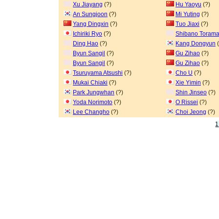
Xu Jiayang
(?)
Hu Yaoyu
(?)
An Sungjoon
(?)
Mi Yuting
(?)
Yang Dingxin
(?)
Tuo Jiaxi
(?)
Ichiriki Ryo
(?)
Shibano Torama
Ding Hao
(?)
Kang Dongyun
(
Byun Sangil
(?)
Gu Zihao
(?)
Byun Sangil
(?)
Gu Zihao
(?)
Tsuruyama Atsushi
(?)
Cho U
(?)
Mukai Chiaki
(?)
Xie Yimin
(?)
Park Jungwhan
(?)
Shin Jinseo
(?)
Yoda Norimoto
(?)
O Rissei
(?)
Lee Changho
(?)
Choi Jeong
(?)
1