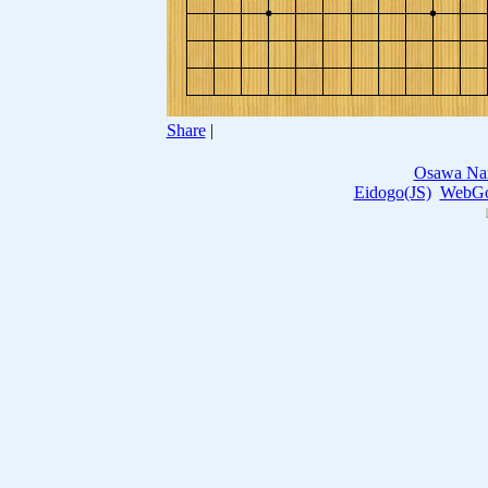
Share
|
Osawa Na
Eidogo(JS)
WebGo