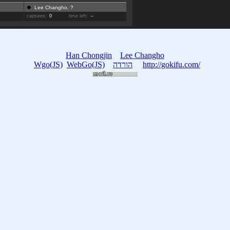
Lee Changho, ?
captures:
0
time left:
--
Han Chongjin
Lee Changho
Wgo(JS)
WebGo(JS)
הורדה
http://gokifu.com/