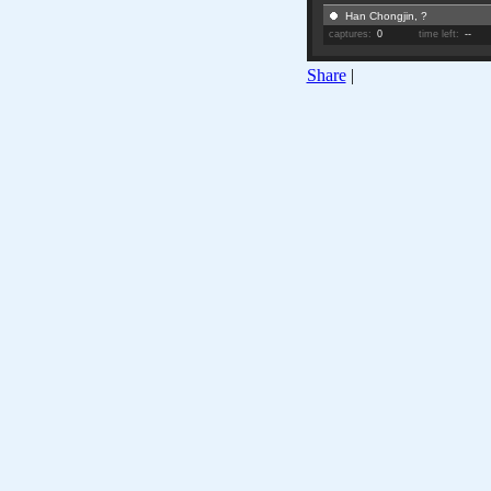
Han Chongjin, ?
captures:
0
time left:
--
Share
|