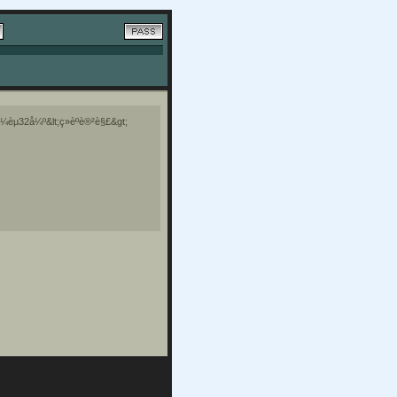
å¼èµ32å¼º&lt;ç»èºè®²è§£&gt;