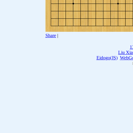
Share
|
1
Liu Xi
Eidogo(JS)
WebGo