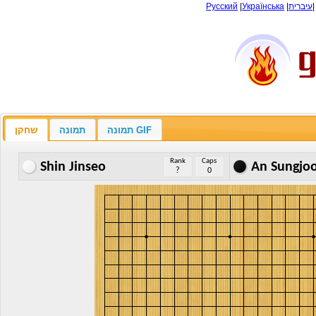
Русский
|
Українська
|
עיברית
תמונה GIF
תמונה
שחקן
Rank
Caps
Shin Jinseo
An Sungjo
?
0