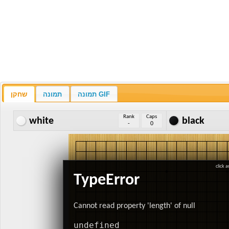
תמונה GIF
תמונה
שחקן
Rank
Caps
white
black
-
0
click 
TypeError
Cannot read property 'length' of null
undefined