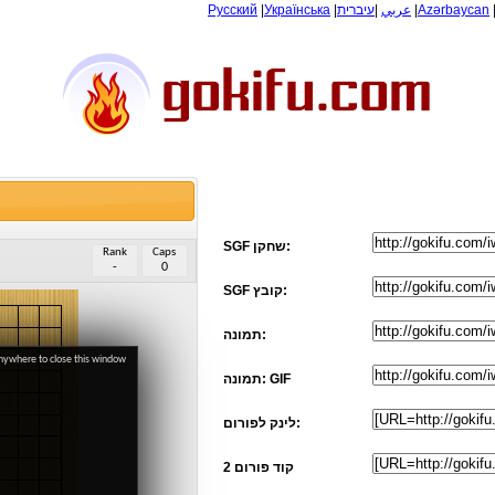
Русский
|
Українська
|
עיברית
|
عربي
|
Azərbaycan
SGF שחקן:
Rank
Caps
-
0
SGF קובץ:
תמונה:
anywhere to close this window
תמונה: GIF
לינק לפורום:
קוד פורום 2