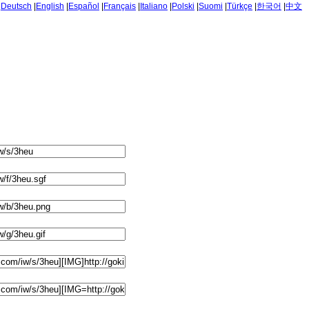
|
Deutsch
|
English
|
Español
|
Français
|
Italiano
|
Polski
|
Suomi
|
Türkçe
|
한국어
|
中文