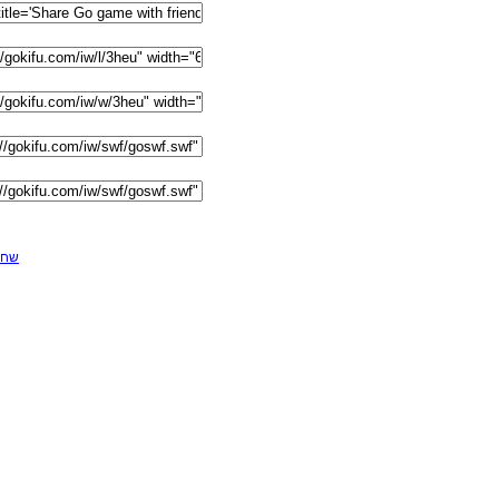
F שחקן