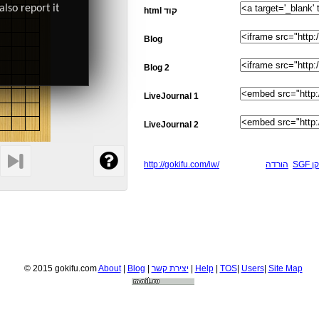
also report it
html קוד
Blog
Blog 2
LiveJournal 1
LiveJournal 2
http://gokifu.com/iw/
הורדה
SG
© 2015 gokifu.com
About
|
Blog
|
יצירת קשר
|
Help
|
TOS
|
Users
|
Site Map