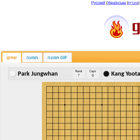
Русский
|
Українська
|
עיברית
תמונה GIF
תמונה
שחקן
Rank
Caps
Park Jungwhan
Kang Yoot
?
0