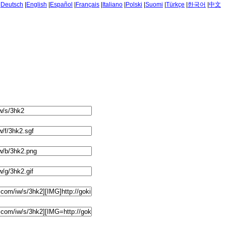
|
Deutsch
|
English
|
Español
|
Français
|
Italiano
|
Polski
|
Suomi
|
Türkçe
|
한국어
|
中文