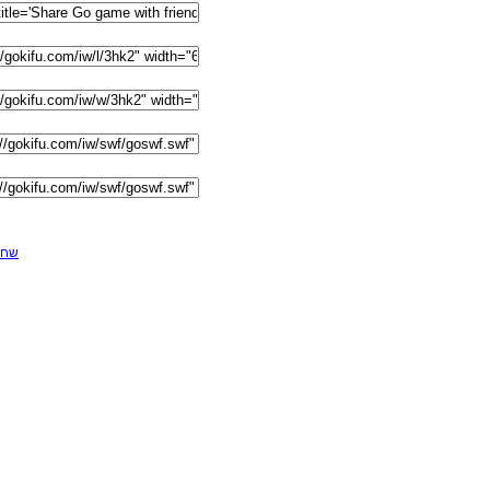
F שחקן