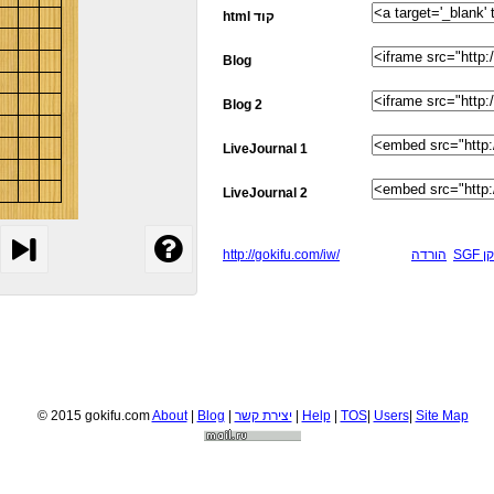
html קוד
Blog
Blog 2
LiveJournal 1
LiveJournal 2
http://gokifu.com/iw/
הורדה
SG
© 2015 gokifu.com
About
|
Blog
|
יצירת קשר
|
Help
|
TOS
|
Users
|
Site Map