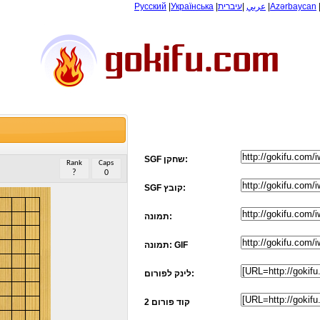
Русский
|
Українська
|
עיברית
|
عربي
|
Azərbaycan
SGF שחקן:
Rank
Caps
?
0
SGF קובץ:
תמונה:
תמונה: GIF
לינק לפורום:
קוד פורום 2