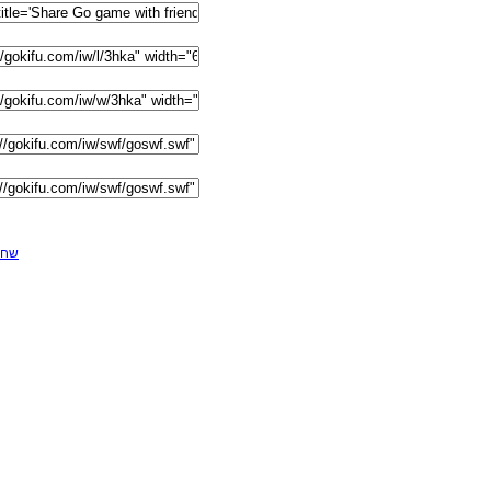
F שחקן