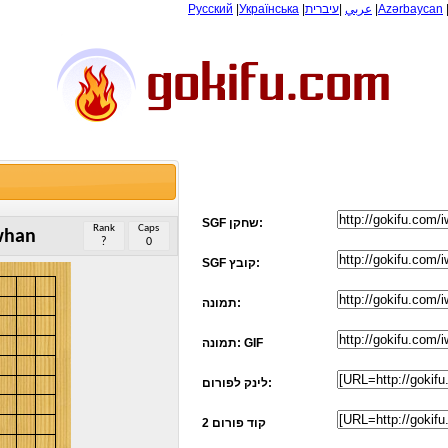
Русский
|
Українська
|
עיברית
|
عربي
|
Azərbaycan
SGF שחקן:
Rank
Caps
whan
?
0
SGF קובץ:
תמונה:
תמונה: GIF
לינק לפורום:
קוד פורום 2