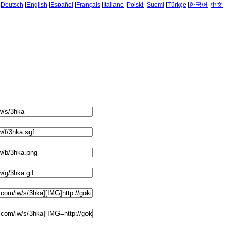
|
Deutsch
|
English
|
Español
|
Français
|
Italiano
|
Polski
|
Suomi
|
Türkçe
|
한국어
|
中文