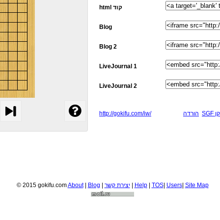
html קוד
Blog
Blog 2
LiveJournal 1
LiveJournal 2
http://gokifu.com/iw/
הורדה
SG
© 2015 gokifu.com
About
|
Blog
|
יצירת קשר
|
Help
|
TOS
|
Users
|
Site Map