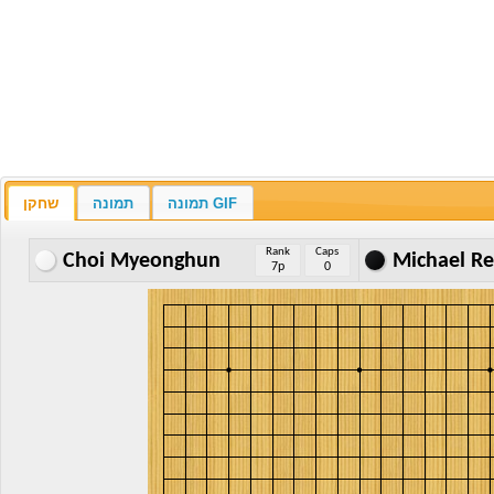
תמונה GIF
תמונה
שחקן
Rank
Caps
Choi Myeonghun
Michael R
7p
0