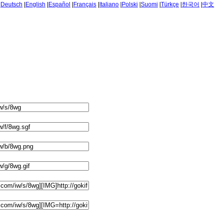
|
Deutsch
|
English
|
Español
|
Français
|
Italiano
|
Polski
|
Suomi
|
Türkçe
|
한국어
|
中文