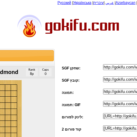
Русский
|
Українська
|
עיברית
|
عربي
|
Azərbaycan
SGF שחקן:
Rank
Caps
edmond
8p
0
SGF קובץ:
תמונה:
תמונה: GIF
לינק לפורום:
קוד פורום 2