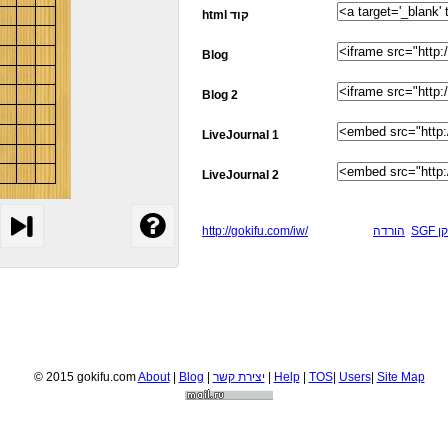
html קוד
Blog
Blog 2
LiveJournal 1
LiveJournal 2
http://gokifu.com/iw/
הורדה
SG
© 2015 gokifu.com
About
|
Blog
|
יצירת קשר
|
Help
|
TOS
|
Users
|
Site Map