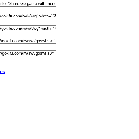
F שחקן