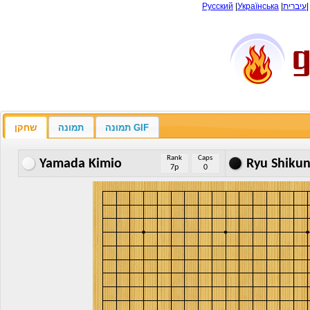
Русский
|
Українська
|
עיברית
תמונה GIF
תמונה
שחקן
Rank
Caps
Yamada Kimio
Ryu Shiku
7p
0