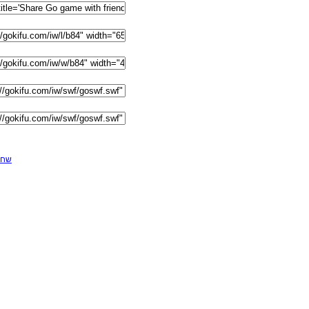
F שחקן