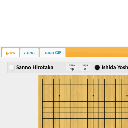
תמונה GIF
תמונה
שחקן
Rank
Caps
Sanno Hirotaka
Ishida Yos
9p
0