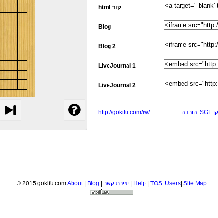
html קוד
Blog
Blog 2
LiveJournal 1
LiveJournal 2
http://gokifu.com/iw/
הורדה
SG
© 2015 gokifu.com
About
|
Blog
|
יצירת קשר
|
Help
|
TOS
|
Users
|
Site Map