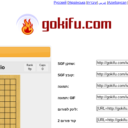
Русский
|
Українська
|
עיברית
|
عربي
|
Azərbaycan
SGF שחקן:
Rank
Caps
hio
9p
0
SGF קובץ:
תמונה:
תמונה: GIF
לינק לפורום:
קוד פורום 2