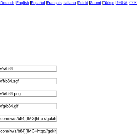
|
Deutsch
|
English
|
Español
|
Français
|
Italiano
|
Polski
|
Suomi
|
Türkçe
|
한국어
|
中文