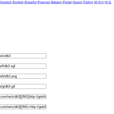
|
Deutsch
|
English
|
Español
|
Français
|
Italiano
|
Polski
|
Suomi
|
Türkçe
|
한국어
|
中文