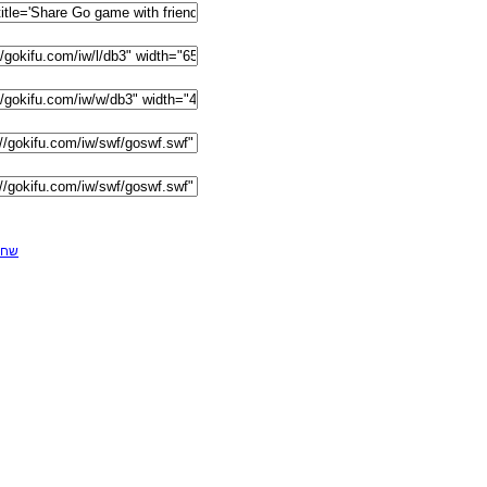
F שחקן