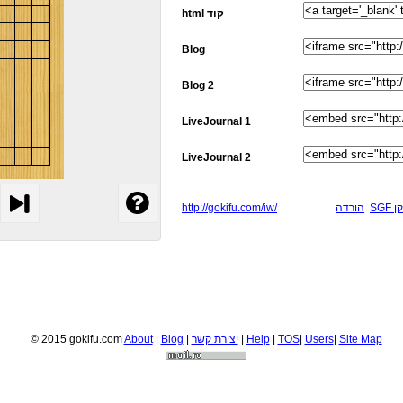
html קוד
Blog
Blog 2
LiveJournal 1
LiveJournal 2
http://gokifu.com/iw/
הורדה
SG
© 2015 gokifu.com
About
|
Blog
|
יצירת קשר
|
Help
|
TOS
|
Users
|
Site Map