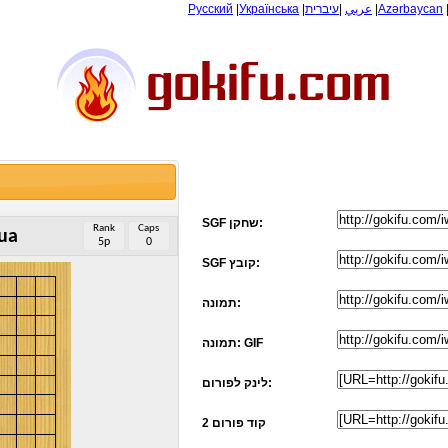
Русский
|
Українська
|
עיברית
|
عربي
|
Azərbaycan
SGF שחקן:
Rank
Caps
ua
5p
0
SGF קובץ:
תמונה:
תמונה: GIF
לינק לפורום:
קוד פורום 2