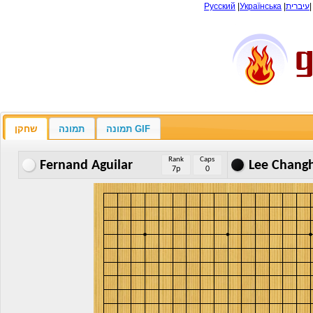
Русский
|
Українська
|
עיברית
שחקן
תמונה
תמונה GIF
Rank
Caps
Fernand Aguilar
Lee Chang
7p
0