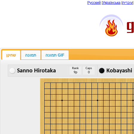
Русский
|
Українська
|
עיברית
תמונה GIF
תמונה
שחקן
Rank
Caps
Sanno Hirotaka
Kobayashi 
9p
0