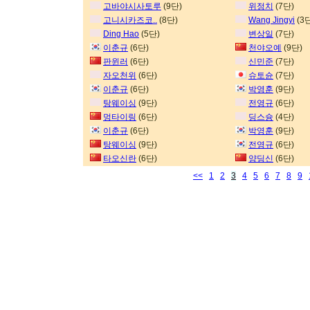
고바야시사토루
(9단)
위정치
(7단)
고니시카즈코..
(8단)
Wang Jingyi
(3
Ding Hao
(5단)
변상일
(7단)
이춘규
(6단)
천야오예
(9단)
판윈러
(6단)
신민준
(7단)
자오천위
(6단)
슈토슌
(7단)
이춘규
(6단)
박영훈
(9단)
탕웨이싱
(9단)
전영규
(6단)
멍타이링
(6단)
딩스슝
(4단)
이춘규
(6단)
박영훈
(9단)
탕웨이싱
(9단)
전영규
(6단)
타오신란
(6단)
양딩신
(6단)
<<
1
2
3
4
5
6
7
8
9