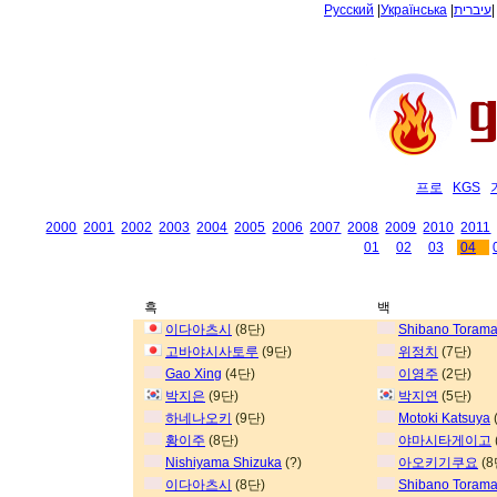
Русский
|
Українська
|
עיברית
프로
KGS
2000
2001
2002
2003
2004
2005
2006
2007
2008
2009
2010
2011
01
02
03
04
흑
백
이다아츠시
(8단)
Shibano Torama
고바야시사토루
(9단)
위정치
(7단)
Gao Xing
(4단)
이영주
(2단)
박지은
(9단)
박지연
(5단)
하네나오키
(9단)
Motoki Katsuya
황이주
(8단)
야마시타게이고
Nishiyama Shizuka
(?)
아오키기쿠요
(8
이다아츠시
(8단)
Shibano Torama