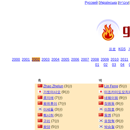
Русский
|
Українська
|
עיברית
프로
KGS
2000
2001
2002
2003
2004
2005
2006
2007
2008
2009
2010
2011
01
02
03
04
흑
백
Zhao Zhelun
(3단)
Lin Feng
(5단)
가토마사오
(9단)
미조카미도모치카
콩지에
(7단)
녜웨이핑
(9단)
왕위후이
(7단)
장원둥
(9단)
이세돌
(3단)
이창호
(9단)
뤄시허
(9단)
동옌
(7단)
구리
(7단)
유창혁
(9단)
왕양
(5단)
박승철
(2단)