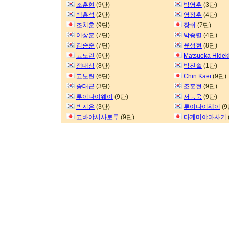
조훈현
(9단)
박영훈
(3단)
백홍석
(2단)
염정훈
(4단)
조치훈
(9단)
장쉬
(7단)
이상훈
(7단)
박종렬
(4단)
김승준
(7단)
윤성현
(8단)
고노린
(6단)
Matsuoka Hidek
정대상
(8단)
박진솔
(1단)
고노린
(6단)
Chin Kaei
(9단)
송태곤
(3단)
조훈현
(9단)
루이나이웨이
(9단)
서능욱
(9단)
박지은
(3단)
루이나이웨이
(9
고바야시사토루
(9단)
다케미야마사키