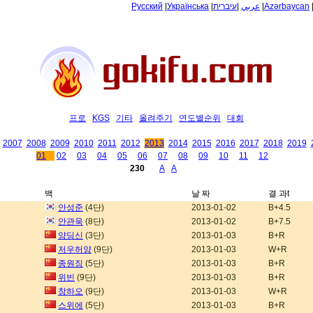
Русский
|
Українська
|
עיברית
|
عربي
|
Azərbaycan
프로
KGS
기타
올려주기
연도별순위
대회
2007
2008
2009
2010
2011
2012
2013
2014
2015
2016
2017
2018
2019
01
02
03
04
05
06
07
08
09
10
11
12
230
A
A
백
날 짜
결 과t
안성준
(4단)
2013-01-02
B+4.5
안관욱
(8단)
2013-01-02
B+7.5
양딩신
(3단)
2013-01-03
B+R
저우허양
(9단)
2013-01-03
W+R
종원징
(5단)
2013-01-03
B+R
위빈
(9단)
2013-01-03
B+R
창하오
(9단)
2013-01-03
W+R
스위에
(5단)
2013-01-03
B+R