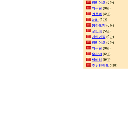
펑리야오
(5단)
치우쥔
(9단)
안동쉬
(4단)
쑨리
(5단)
왕하오양
(6단)
구링이
(5단)
녜웨이핑
(9단)
펑리야오
(5단)
치우쥔
(9단)
우광야
(6단)
씨에허
(9단)
주위엔하오
(4단)