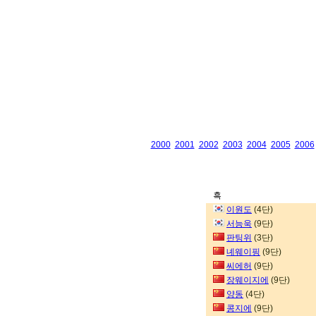
2000
2001
2002
2003
2004
2005
2006
흑
이원도
(4단)
서능욱
(9단)
판팅위
(3단)
녜웨이핑
(9단)
씨에허
(9단)
장웨이지에
(9단)
양동
(4단)
콩지에
(9단)