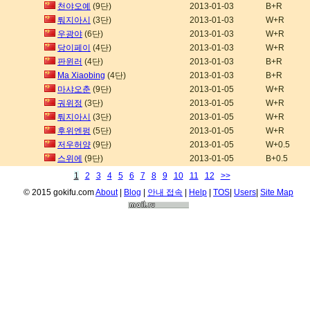
천야오예
(9단)
2013-01-03
B+R
퉈지아시
(3단)
2013-01-03
W+R
우광야
(6단)
2013-01-03
W+R
당이페이
(4단)
2013-01-03
W+R
판윈러
(4단)
2013-01-03
B+R
Ma Xiaobing
(4단)
2013-01-03
B+R
마샤오춘
(9단)
2013-01-05
W+R
궈위정
(3단)
2013-01-05
W+R
퉈지아시
(3단)
2013-01-05
W+R
후위엔펑
(5단)
2013-01-05
W+R
저우허양
(9단)
2013-01-05
W+0.5
스위에
(9단)
2013-01-05
B+0.5
1
2
3
4
5
6
7
8
9
10
11
12
>>
© 2015 gokifu.com
About
|
Blog
|
안내 접속
|
Help
|
TOS
|
Users
|
Site Map