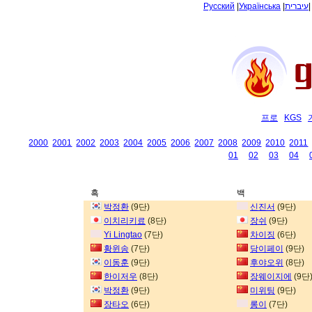
Русский
|
Українська
|
עיברית
프로
KGS
2000
2001
2002
2003
2004
2005
2006
2007
2008
2009
2010
2011
01
02
03
04
흑
백
박정환
(9단)
신진서
(9단)
이치리키료
(8단)
장쉬
(9단)
Yi Lingtao
(7단)
차이징
(6단)
황윈송
(7단)
당이페이
(9단)
이동훈
(9단)
후야오위
(8단)
한이저우
(8단)
장웨이지에
(9단
박정환
(9단)
미위팅
(9단)
장타오
(6단)
롱이
(7단)