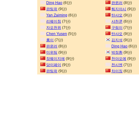
Ding Hao
(6단)
판윈러
(8단)
판팅위
(9단)
퉈지아시
(9단)
Yan Zaiming
(6단)
탄샤오
(9단)
리웨이칭
(7단)
샤천쿤
(6단)
자오천위
(7단)
구링이
(7단)
Chen Yusen
(5단)
탄샤오
(9단)
롱이
(7단)
김지석
(9단)
판윈러
(8단)
Ding Hao
(6단)
미위팅
(9단)
박정환
(9단)
장웨이지에
(9단)
천야오예
(9단)
당이페이
(9단)
천시엔
(7단)
판팅위
(9단)
차이징
(6단)