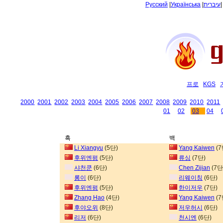
Русский
|
Українська
|
עיברית
프로
KGS
2000
2001
2002
2003
2004
2005
2006
2007
2008
2009
2010
2011
01
02
03
04
흑
백
Li Xiangyu
(5단)
Yang Kaiwen
(7
후위엔펑
(5단)
류싱
(7단)
샤천쿤
(6단)
Chen Zijian
(7단
롱이
(6단)
리웨이칭
(6단)
후위엔펑
(5단)
한이저우
(7단)
Zhang Hao
(4단)
Yang Kaiwen
(7
후야오위
(8단)
저우허시
(6단)
리저
(6단)
천시엔
(6단)