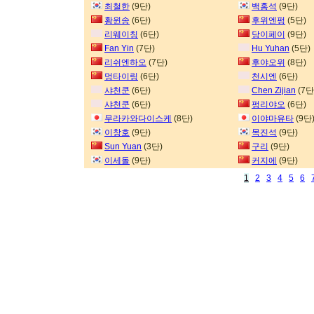
최철한
(9단)
백홍석
(9단)
황윈송
(6단)
후위엔펑
(5단)
리웨이칭
(6단)
당이페이
(9단)
Fan Yin
(7단)
Hu Yuhan
(5단)
리쉬엔하오
(7단)
후야오위
(8단)
멍타이링
(6단)
천시엔
(6단)
샤천쿤
(6단)
Chen Zijian
(7단
샤천쿤
(6단)
펑리야오
(6단)
무라카와다이스케
(8단)
이야마유타
(9단
이창호
(9단)
목진석
(9단)
Sun Yuan
(3단)
구리
(9단)
이세돌
(9단)
커지에
(9단)
1
2
3
4
5
6