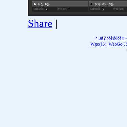
최정, 9단
후지사와L, 3단
captures:
0
time left:
--
captures:
0
time left:
-
Share
|
기보감상최정바
Wgo(JS)
WebGo(J