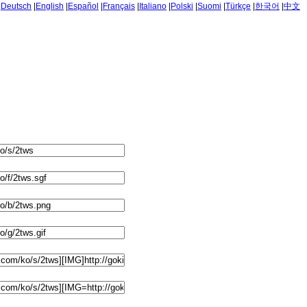
|
Deutsch
|
English
|
Español
|
Français
|
Italiano
|
Polski
|
Suomi
|
Türkçe
|
한국어
|
中文