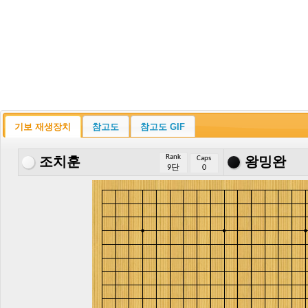
기보 재생장치
참고도
참고도 GIF
Rank
Caps
조치훈
왕밍완
9단
0