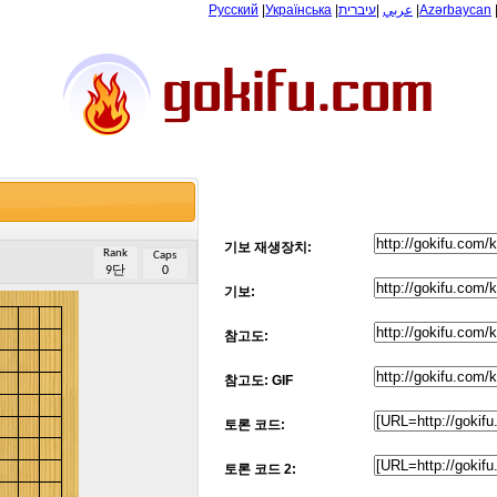
Русский
|
Українська
|
עיברית
|
عربي
|
Azərbaycan
기보 재생장치:
Rank
Caps
9단
0
기보:
참고도:
참고도: GIF
토론 코드:
토론 코드 2: