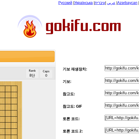
Русский
|
Українська
|
עיברית
|
عربي
|
Azərbaycan
기보 재생장치:
Rank
Caps
8단
0
기보:
참고도:
참고도: GIF
토론 코드:
토론 코드 2: