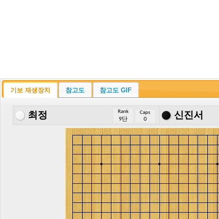
기보 재생장치
참고도
참고도 GIF
Rank
Caps
최정
신진서
9단
0