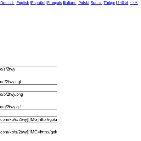
|
Deutsch
|
English
|
Español
|
Français
|
Italiano
|
Polski
|
Suomi
|
Türkçe
|
한국어
|
中文