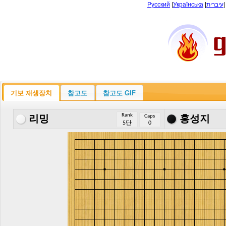
Русский
|
Українська
|
עיברית
기보 재생장치
참고도
참고도 GIF
Rank
Caps
리밍
홍성지
5단
0