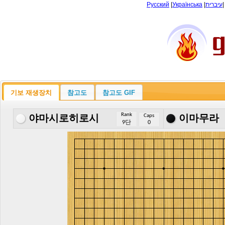
Русский
|
Українська
|
עיברית
기보 재생장치
참고도
참고도 GIF
Rank
Caps
야마시로히로시
이마무라
9단
0