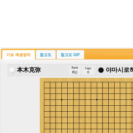
기보 재생장치
참고도
참고도 GIF
Rank
Caps
本木克弥
야마시로
8단
0