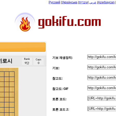
Русский
|
Українська
|
עיברית
|
عربي
|
Azərbaycan
기보 재생장치:
Rank
Caps
히로시
9단
0
기보:
참고도:
참고도: GIF
토론 코드:
토론 코드 2: