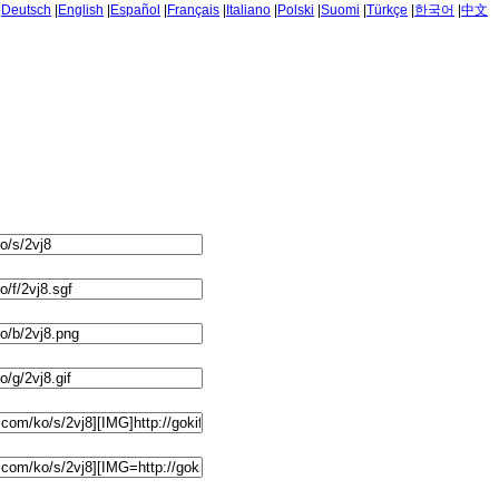
|
Deutsch
|
English
|
Español
|
Français
|
Italiano
|
Polski
|
Suomi
|
Türkçe
|
한국어
|
中文