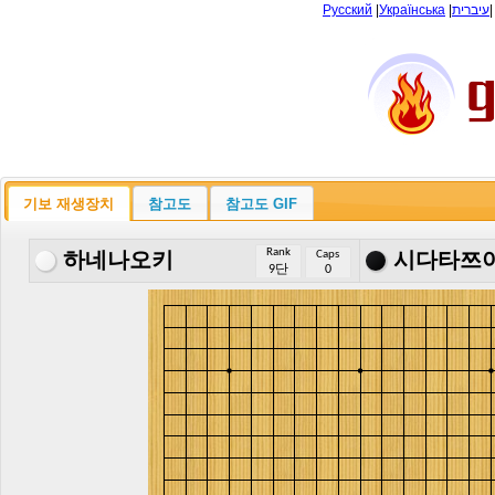
Русский
|
Українська
|
עיברית
기보 재생장치
참고도
참고도 GIF
Rank
Caps
하네나오키
시다타쯔
9단
0