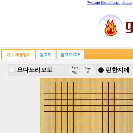
Русский
|
Українська
|
עיברית
기보 재생장치
참고도
참고도 GIF
Rank
Caps
요다노리모토
린한지에
9단
0