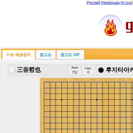
Русский
|
Українська
|
עיברית
기보 재생장치
참고도
참고도 GIF
Rank
Caps
三谷哲也
후지타아
7단
0