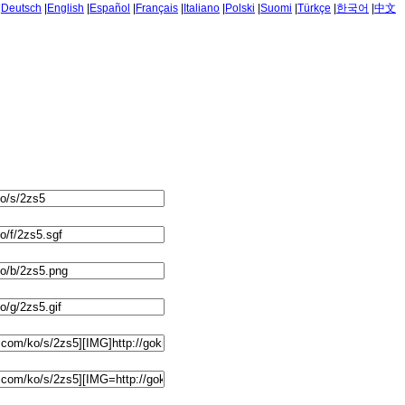
|
Deutsch
|
English
|
Español
|
Français
|
Italiano
|
Polski
|
Suomi
|
Türkçe
|
한국어
|
中文