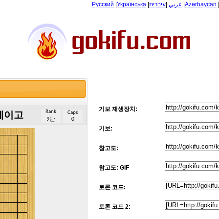
Русский
|
Українська
|
עיברית
|
عربي
|
Azərbaycan
기보 재생장치:
Rank
Caps
게이고
9단
0
기보:
참고도:
참고도: GIF
토론 코드:
토론 코드 2: