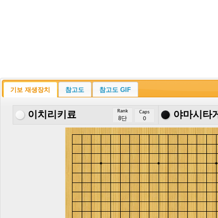
기보 재생장치
참고도
참고도 GIF
Rank
Caps
이치리키료
야마시타
8단
0