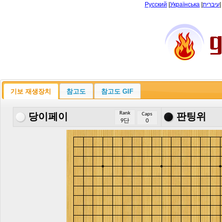
Русский
|
Українська
|
עיברית
기보 재생장치
참고도
참고도 GIF
Rank
Caps
당이페이
판팅위
9단
0