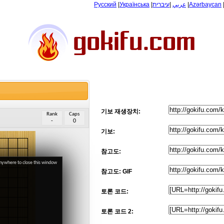
Русский
|
Українська
|
עיברית
|
عربي
|
Azərbaycan
기보 재생장치:
Rank
Caps
-
0
기보:
참고도:
anywhere to close this window
참고도: GIF
토론 코드:
토론 코드 2: