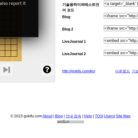
also report it
기술용하이퍼테스트언
어 코드
Blog
Blog 2
LiveJournal 1
LiveJournal 2
http://gokifu.com/ko/
다운로드
기
© 2015 gokifu.com
About
|
Blog
|
안내 접속
|
Help
|
TOS
|
Users
|
Site Map