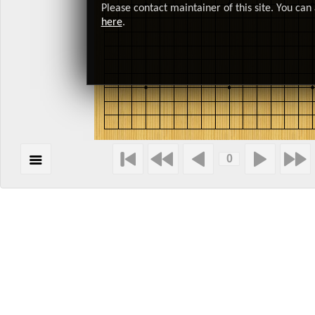
Please contact maintainer of this site. You can 
here
.