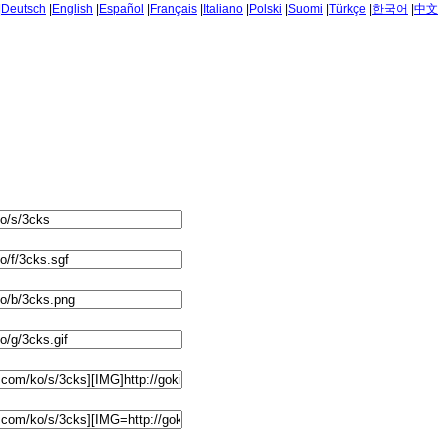
|
Deutsch
|
English
|
Español
|
Français
|
Italiano
|
Polski
|
Suomi
|
Türkçe
|
한국어
|
中文