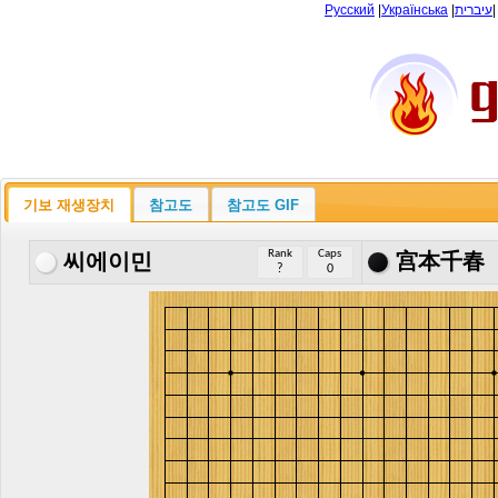
Русский
|
Українська
|
עיברית
기보 재생장치
참고도
참고도 GIF
Rank
Caps
씨에이민
宫本千春
?
0