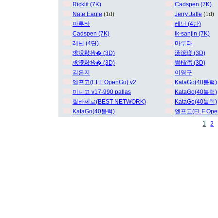
Ricklit (7K)
Cadspen (7K)
Nate Eagle
(1d)
Jerry Jaffe
(1d)
마루타
레닌 (4단)
Cadspen (7K)
ik-sanjin (7K)
레닌 (4단)
마루타
求湵敤扲� (3D)
汤浤瑳 (3D)
求湵敤扲� (3D)
畳杮潪 (3D)
김은지
이영구
엘프고(ELF OpenGo) v2
KataGo(40블럭)
미니고 v17-990 pallas
KataGo(40블럭)
릴라제로(BEST-NETWORK)
KataGo(40블럭)
KataGo(40블럭)
엘프고(ELF Open
1
2