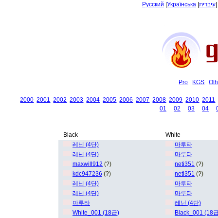
Русский
|
Українська
|
עיברית
Pro
KGS
Oth
2000
2001
2002
2003
2004
2005
2006
2007
2008
2009
2010
2011
01
02
03
04
Black
White
레닌 (4단)
마루타
레닌 (4단)
마루타
maxwill912
(?)
neti351
(?)
kdc947236
(?)
neti351
(?)
레닌 (4단)
마루타
레닌 (4단)
마루타
마루타
레닌 (4단)
White_001 (18급)
Black_001 (18급