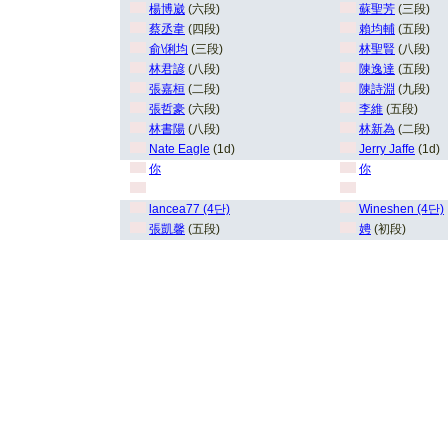
楊博崴
(六段)
蘇聖芳
(三段)
蔡丞韋
(四段)
賴均輔
(五段)
俞\俐均
(三段)
林聖賢
(八段)
林君諺
(八段)
陳逸達
(五段)
張嘉桓
(二段)
陳詩淵
(九段)
張哲豪
(六段)
李維
(五段)
林書陽
(八段)
林新為
(二段)
Nate Eagle
(1d)
Jerry Jaffe
(1d)
你
你
lancea77 (4단)
Wineshen (4단)
張凱馨
(五段)
娉
(初段)