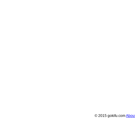
© 2015 gokifu.com
Abou