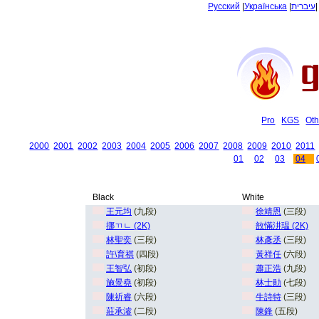
Русский
|
Українська
|
עיברית
Pro
KGS
Oth
2000
2001
2002
2003
2004
2005
2006
2007
2008
2009
2010
2011
01
02
03
04
Black
White
王元均
(九段)
徐靖恩
(三段)
挪ㄲㄴ (2K)
敨慲汫瑥 (2K)
林聖奕
(三段)
林彥丞
(三段)
許\育祺
(四段)
黃祥任
(六段)
王智弘
(初段)
蕭正浩
(九段)
施景堯
(初段)
林士勛
(七段)
陳祈睿
(六段)
牛詩特
(三段)
莊承濬
(二段)
陳鋒
(五段)