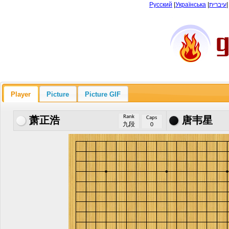
Русский
|
Українська
|
עיברית
Player
Picture
Picture GIF
Rank
Caps
萧正浩
唐韦星
九段
0