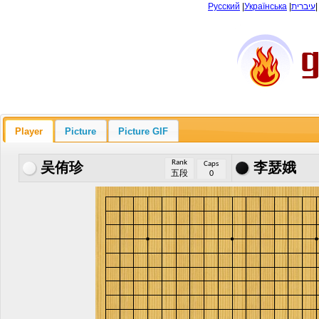
Русский
|
Українська
|
עיברית
Player
Picture
Picture GIF
Rank
Caps
吴侑珍
李瑟娥
五段
0