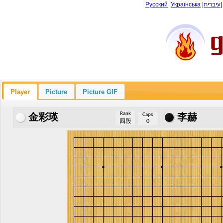
Русский
|
Українська
|
עיברית
Player
Picture
Picture GIF
Rank
Caps
金彩瑛
李赫
四段
0