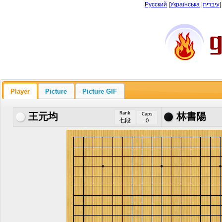
Русский
|
Українська
|
עיברית
Player
Picture
Picture GIF
Rank
Caps
王元均
林書陽
七段
0