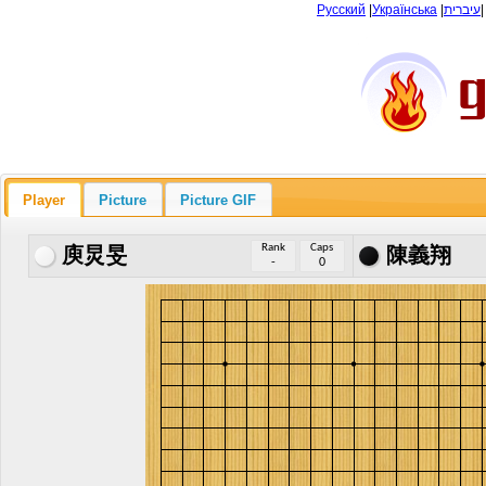
Русский
|
Українська
|
עיברית
Player
Picture
Picture GIF
Rank
Caps
庾炅旻
陳義翔
-
0