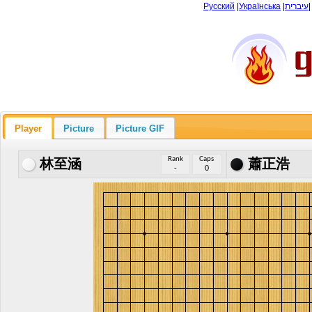
Русский
|
Українська
|
עיברית
Player
Picture
Picture GIF
Rank
Caps
林至涵
蕭正浩
-
0