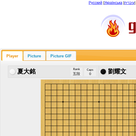
Русский
|
Українська
|
עיברית
Player
Picture
Picture GIF
Rank
Caps
夏大銘
劉耀文
五段
0