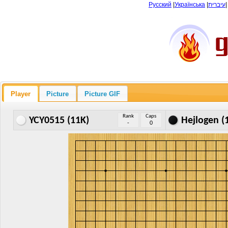
Русский
|
Українська
|
עיברית
Player
Picture
Picture GIF
Rank
Caps
YCY0515 (11K)
Hejlogen (
-
0