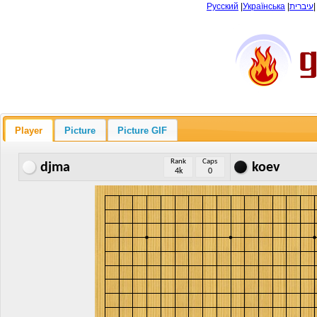
Русский
|
Українська
|
עיברית
Player
Picture
Picture GIF
Rank
Caps
djma
koev
4k
0