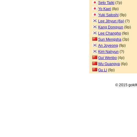
Seto Taiki
(7p)
Yo Kaei
(8p)
Yuki Satoshi
(9p)
Lee Jihyun (6a)
(?)
Kang Dongyun
(9p)
Lee Changho
(9p)
Sun Mengsha
(3p)
An Joyeong
(9p)
Kim Nahyun
(?)
Gui Wenbo
(4p)
Wu Guangya
(6p)
Gu Li
(9p)
© 2015 goki