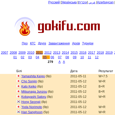
Русский
|
Українська
|
עיברית
|
عربي
|
Azərbaycan
Про
КГС
Друге
Завантаження
Архiв
Tурнiри
2007
2008
2009
2010
2011
2012
2013
2014
2015
2016
2017
2018
2019
01
02
03
04
05
06
07
08
09
10
11
12
279
A
A
Білі
Дата
Результат
Yamashita Keigo
(9p)
2011-05-11
W+7.5
Cho Sonjin
(9p)
2011-05-12
W+R
Kato Keiko
(6p)
2011-05-12
B+R
Mitsunaga Junzou
(6p)
2011-05-12
B+R
Kobayashi Satoru
(9p)
2011-05-12
W+R
Hong Seongji
(8p)
2011-05-12
Yoda Norimoto
(9p)
2011-05-12
W+R
Han Sanghoon
(5p)
2011-05-12
W+R