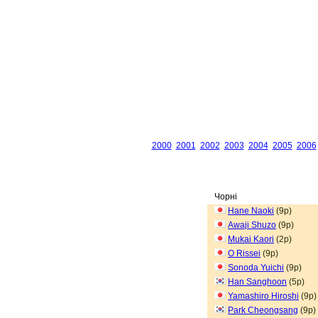
2000
2001
2002
2003
2004
2005
2006
Чорні
Hane Naoki
(9p)
Awaji Shuzo
(9p)
Mukai Kaori
(2p)
O Rissei
(9p)
Sonoda Yuichi
(9p)
Han Sanghoon
(5p)
Yamashiro Hiroshi
(9p)
Park Cheongsang
(9p)