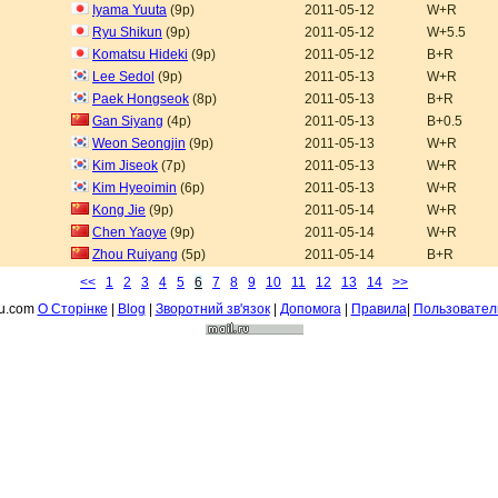
Iyama Yuuta
(9p)
2011-05-12
W+R
Ryu Shikun
(9p)
2011-05-12
W+5.5
Komatsu Hideki
(9p)
2011-05-12
B+R
Lee Sedol
(9p)
2011-05-13
W+R
Paek Hongseok
(8p)
2011-05-13
B+R
Gan Siyang
(4p)
2011-05-13
B+0.5
Weon Seongjin
(9p)
2011-05-13
W+R
Kim Jiseok
(7p)
2011-05-13
W+R
Kim Hyeoimin
(6p)
2011-05-13
W+R
Kong Jie
(9p)
2011-05-14
W+R
Chen Yaoye
(9p)
2011-05-14
W+R
Zhou Ruiyang
(5p)
2011-05-14
B+R
<<
1
2
3
4
5
6
7
8
9
10
11
12
13
14
>>
fu.com
О Сторiнке
|
Blog
|
Зворотний зв'язок
|
Допомога
|
Правила
|
Пользовател