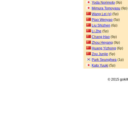
Yoda Norimoto
(9p)
Mimura Tomoyasu
(9p)
Wang Lei (s)
(5p)
Piao Wenyao
(5p)
Liu Shizhen
(6p)
Li Zhe
(5p)
Chang Hao
(9p)
Zhou Heyang
(9p)
Huang Yizhong
(6p)
Zou Junjie
(5p)
Park Seunghwa
(1p)
Kato Yuuki
(5p)
© 2015 goki