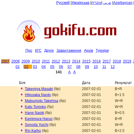
Русский
|
Українська
|
עיברית
|
عربي
|
Azərbaycan
Про
КГС
Друге
Завантаження
Архiв
Tурнiри
2007
2008
2009
2010
2011
2012
2013
2014
2015
2016
2017
2018
2019
01
02
03
04
05
06
07
08
09
10
11
12
141
A
A
Білі
Дата
Результат
Takemiya Masaki
(9p)
2007-02-01
B+R
Hikosaka Naoto
(9p)
2007-02-01
B+1.5
Matsumoto Takehisa
(6p)
2007-02-01
W+R
Kato Tomoko
(5p)
2007-02-01
W+R
Hane Naoki
(9p)
2007-02-01
B+0.5
Kamimura Haruo
(9p)
2007-02-01
B+R
Sonoda Yuichi
(9p)
2007-02-01
W+R
Rin Kaiho
(9p)
2007-02-01
B+2.5