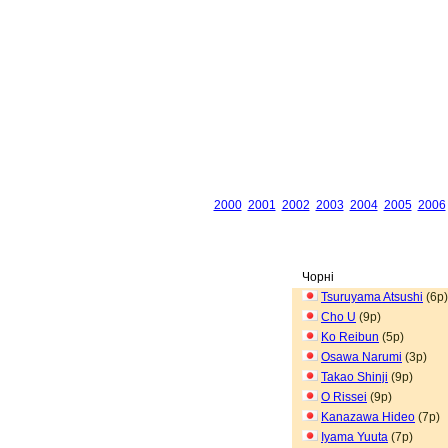
2000
2001
2002
2003
2004
2005
2006
Чорні
Tsuruyama Atsushi
(6p)
Cho U
(9p)
Ko Reibun
(5p)
Osawa Narumi
(3p)
Takao Shinji
(9p)
O Rissei
(9p)
Kanazawa Hideo
(7p)
Iyama Yuuta
(7p)