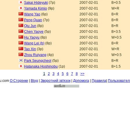
Sakai Hideyuki
(7p)
2007-02-01
B+0.5
Yamada Kimio
(9p)
2007-02-01
W+R
Wang Yao
(6p)
2007-02-01
B+R
Peng Quan
(7p)
2007-02-01
B+R
Qiu Jun
(8p)
2007-02-01
B+R
Chen Yaoye
(5p)
2007-02-01
B+3.5
Hu Yaoyu
(8p)
2007-02-01
W+0.5
Wang Lei (b)
(8p)
2007-02-01
B+R
Tao Xin
(3p)
2007-02-01
W+R
Zhou Ruiyang
(4p)
2007-02-01
W+0.5
Park Seungcheol
(5p)
2007-02-01
B+R
Hatanaka Hoshinobu
(1p)
2007-02-01
B+1.5
1
2
3
4
5
6
7
8
>>
fu.com
О Сторiнке
|
Blog
|
Зворотний зв'язок
|
Допомога
|
Правила
|
Пользовател